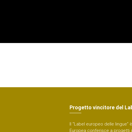
Progetto vincitore del La
Il “Label europeo delle lingue”
Europea conferisce a progetti 