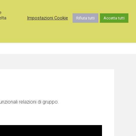
e
elta
Impostazioni Cookie
Rifiuta tutti
Accetta tutti
WORKSHOP
FORM DI CONTATTO
nzionali relazioni di gruppo.