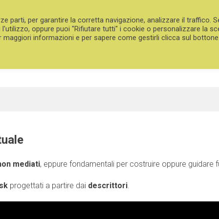
ze parti, per garantire la corretta navigazione, analizzare il traffico. S
PROMOPLURILINGUISMO
'utilizzo, oppure puoi "Rifiutare tutti" i cookie o personalizzare la sc
r maggiori informazioni e per sapere come gestirli clicca sul bottone
Comunicare per Includere – Language and Non-Discrimination
RICEZIONE
LA PRODUZIONE
L’ INTERAZIONE
LA MEDIAZIONE
tuale
non mediati
, eppure fondamentali per costruire oppure guidare fu
sk
progettati a partire dai
descrittori
.