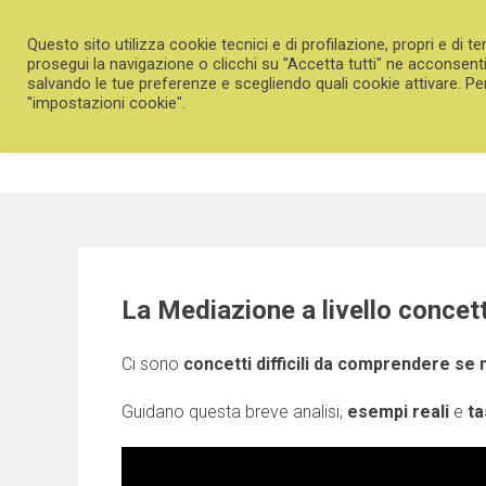
Skip
to
Questo sito utilizza cookie tecnici e di profilazione, propri e di ter
content
prosegui la navigazione o clicchi su "Accetta tutti" ne acconsenti l
salvando le tue preferenze e scegliendo quali cookie attivare. Pe
"impostazioni cookie".
HOME
CORSO GENERALE
LA 
La Mediazione a livello concet
Ci sono
concetti difficili da comprendere se 
Guidano questa breve analisi,
esempi reali
e
ta