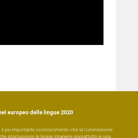
bel europeo delle lingue 2020
 è il più importante riconoscimento che la Commissione
che promuovono le lingue straniere soprattutto in una